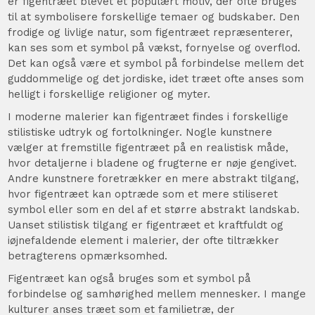
er figentræet blevet et populært motiv, der ofte bruges
til at symbolisere forskellige temaer og budskaber. Den
frodige og livlige natur, som figentræet repræsenterer,
kan ses som et symbol på vækst, fornyelse og overflod.
Det kan også være et symbol på forbindelse mellem det
guddommelige og det jordiske, idet træet ofte anses som
helligt i forskellige religioner og myter.
I moderne malerier kan figentræet findes i forskellige
stilistiske udtryk og fortolkninger. Nogle kunstnere
vælger at fremstille figentræet på en realistisk måde,
hvor detaljerne i bladene og frugterne er nøje gengivet.
Andre kunstnere foretrækker en mere abstrakt tilgang,
hvor figentræet kan optræde som et mere stiliseret
symbol eller som en del af et større abstrakt landskab.
Uanset stilistisk tilgang er figentræet et kraftfuldt og
iøjnefaldende element i malerier, der ofte tiltrækker
betragterens opmærksomhed.
Figentræet kan også bruges som et symbol på
forbindelse og samhørighed mellem mennesker. I mange
kulturer anses træet som et familietræ, der