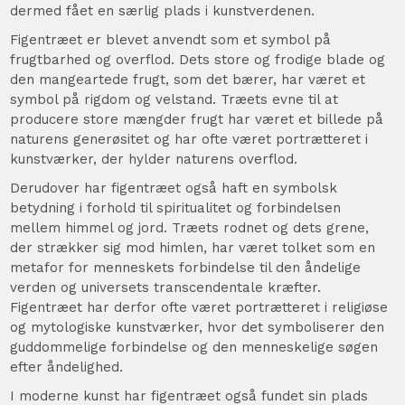
dermed fået en særlig plads i kunstverdenen.
Figentræet er blevet anvendt som et symbol på
frugtbarhed og overflod. Dets store og frodige blade og
den mangeartede frugt, som det bærer, har været et
symbol på rigdom og velstand. Træets evne til at
producere store mængder frugt har været et billede på
naturens generøsitet og har ofte været portrætteret i
kunstværker, der hylder naturens overflod.
Derudover har figentræet også haft en symbolsk
betydning i forhold til spiritualitet og forbindelsen
mellem himmel og jord. Træets rodnet og dets grene,
der strækker sig mod himlen, har været tolket som en
metafor for menneskets forbindelse til den åndelige
verden og universets transcendentale kræfter.
Figentræet har derfor ofte været portrætteret i religiøse
og mytologiske kunstværker, hvor det symboliserer den
guddommelige forbindelse og den menneskelige søgen
efter åndelighed.
I moderne kunst har figentræet også fundet sin plads