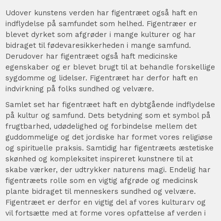
Udover kunstens verden har figentræet også haft en
indflydelse på samfundet som helhed. Figentræer er
blevet dyrket som afgrøder i mange kulturer og har
bidraget til fødevaresikkerheden i mange samfund.
Derudover har figentræet også haft medicinske
egenskaber og er blevet brugt til at behandle forskellige
sygdomme og lidelser. Figentræet har derfor haft en
indvirkning på folks sundhed og velvære.
Samlet set har figentræet haft en dybtgående indflydelse
på kultur og samfund. Dets betydning som et symbol på
frugtbarhed, udødelighed og forbindelse mellem det
guddommelige og det jordiske har formet vores religiøse
og spirituelle praksis. Samtidig har figentræets æstetiske
skønhed og kompleksitet inspireret kunstnere til at
skabe værker, der udtrykker naturens magi. Endelig har
figentræets rolle som en vigtig afgrøde og medicinsk
plante bidraget til menneskers sundhed og velvære.
Figentræet er derfor en vigtig del af vores kulturarv og
vil fortsætte med at forme vores opfattelse af verden i