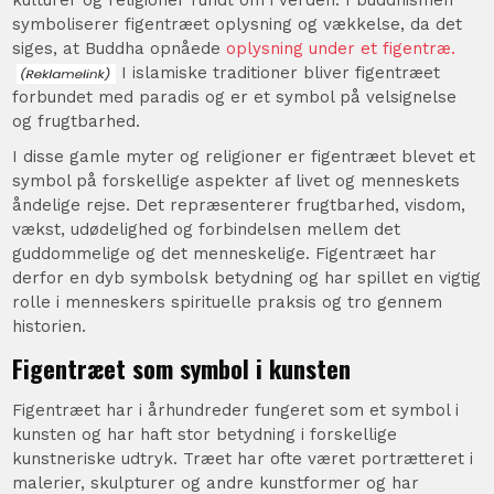
symboliserer figentræet oplysning og vækkelse, da det
siges, at Buddha opnåede
oplysning under et figentræ.
I islamiske traditioner bliver figentræet
forbundet med paradis og er et symbol på velsignelse
og frugtbarhed.
I disse gamle myter og religioner er figentræet blevet et
symbol på forskellige aspekter af livet og menneskets
åndelige rejse. Det repræsenterer frugtbarhed, visdom,
vækst, udødelighed og forbindelsen mellem det
guddommelige og det menneskelige. Figentræet har
derfor en dyb symbolsk betydning og har spillet en vigtig
rolle i menneskers spirituelle praksis og tro gennem
historien.
Figentræet som symbol i kunsten
Figentræet har i århundreder fungeret som et symbol i
kunsten og har haft stor betydning i forskellige
kunstneriske udtryk. Træet har ofte været portrætteret i
malerier, skulpturer og andre kunstformer og har