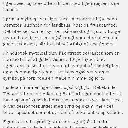
figentræet og blev ofte afbildet med figenfrugter i sine
hænder.
I græsk mytologi var figentræet dedikeret til gudinden
Demeter, gudinden for landbrug, høst og frugtbarhed.
Det blev set som et symbol på vækst og rigdom. Ifølge
myten blev figentræet også brugt som et skjulested af
guden Dionysos, når han blev forfulgt af sine fjender.
I hinduistisk mytologi blev figentræet betragtet som en
manifestation af guden Vishnu. Ifølge myten blev
figentræet anset for at være et symbol på udødelighed
og guddommelig visdom. Det blev også set som et
symbol på forbindelsen mellem himmel og jord.
I jødedommen er figentræet også vigtigt. I Det Gamle
Testamente bliver Adam og Eva iført figenblade efter at
have spist af kundskabens træ i Edens Have. Figentræet
bliver derfor forbundet med synd og skam, men det
bliver også set som et symbol på erkendelse og visdom.
Figentræets betydning strækker sig også til andre
kulturer og religioner rundt om i verden. I buddhismen