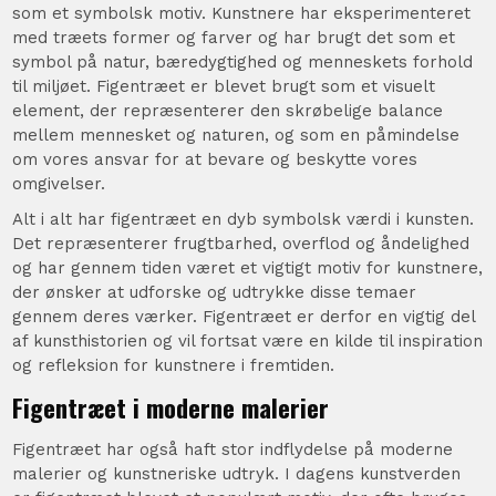
som et symbolsk motiv. Kunstnere har eksperimenteret
med træets former og farver og har brugt det som et
symbol på natur, bæredygtighed og menneskets forhold
til miljøet. Figentræet er blevet brugt som et visuelt
element, der repræsenterer den skrøbelige balance
mellem mennesket og naturen, og som en påmindelse
om vores ansvar for at bevare og beskytte vores
omgivelser.
Alt i alt har figentræet en dyb symbolsk værdi i kunsten.
Det repræsenterer frugtbarhed, overflod og åndelighed
og har gennem tiden været et vigtigt motiv for kunstnere,
der ønsker at udforske og udtrykke disse temaer
gennem deres værker. Figentræet er derfor en vigtig del
af kunsthistorien og vil fortsat være en kilde til inspiration
og refleksion for kunstnere i fremtiden.
Figentræet i moderne malerier
Figentræet har også haft stor indflydelse på moderne
malerier og kunstneriske udtryk. I dagens kunstverden