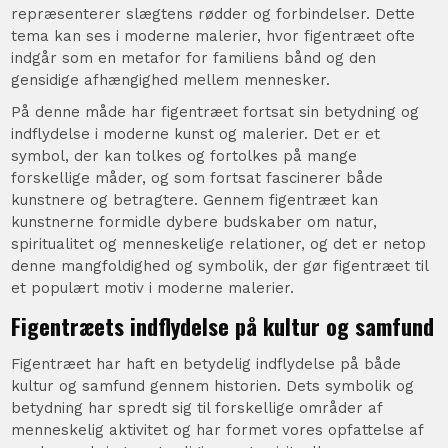
repræsenterer slægtens rødder og forbindelser. Dette
tema kan ses i moderne malerier, hvor figentræet ofte
indgår som en metafor for familiens bånd og den
gensidige afhængighed mellem mennesker.
På denne måde har figentræet fortsat sin betydning og
indflydelse i moderne kunst og malerier. Det er et
symbol, der kan tolkes og fortolkes på mange
forskellige måder, og som fortsat fascinerer både
kunstnere og betragtere. Gennem figentræet kan
kunstnerne formidle dybere budskaber om natur,
spiritualitet og menneskelige relationer, og det er netop
denne mangfoldighed og symbolik, der gør figentræet til
et populært motiv i moderne malerier.
Figentræets indflydelse på kultur og samfund
Figentræet har haft en betydelig indflydelse på både
kultur og samfund gennem historien. Dets symbolik og
betydning har spredt sig til forskellige områder af
menneskelig aktivitet og har formet vores opfattelse af