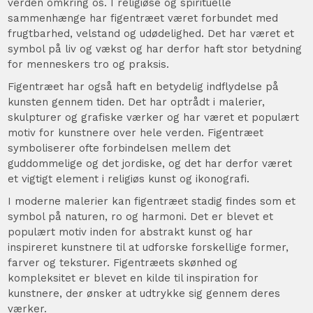
verden omkring os. I religiøse og spirituelle
sammenhænge har figentræet været forbundet med
frugtbarhed, velstand og udødelighed. Det har været et
symbol på liv og vækst og har derfor haft stor betydning
for menneskers tro og praksis.
Figentræet har også haft en betydelig indflydelse på
kunsten gennem tiden. Det har optrådt i malerier,
skulpturer og grafiske værker og har været et populært
motiv for kunstnere over hele verden. Figentræet
symboliserer ofte forbindelsen mellem det
guddommelige og det jordiske, og det har derfor været
et vigtigt element i religiøs kunst og ikonografi.
I moderne malerier kan figentræet stadig findes som et
symbol på naturen, ro og harmoni. Det er blevet et
populært motiv inden for abstrakt kunst og har
inspireret kunstnere til at udforske forskellige former,
farver og teksturer. Figentræets skønhed og
kompleksitet er blevet en kilde til inspiration for
kunstnere, der ønsker at udtrykke sig gennem deres
værker.