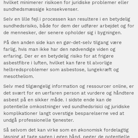
hvilket minimerer risikoen for juridiske problemer eller
sundhedsmæssige konsekvenser.
Selv en lille fejl i processen kan resultere i en betydelig
sundhedsrisiko, både for dem der udfører arbejdet og for
de mennesker, der senere opholder sig i bygningen.
På den anden side kan en gør-det-selv tilgang være
farlig, hvis man ikke har den nødvendige viden og
erfaring. Der er en betydelig risiko for at frigøre
asbestfibre i luften, hvilket kan føre til alvorlige
helbredsproblemer som asbestose, lungekræft og
mesotheliom.
Selv med tilgængelig information og ressourcer online, er
det svært for en uerfaren person at vurdere og håndtere
asbest på en sikker måde. I sidste ende kan de
potentielle omkostninger ved sundhedsrisici og juridiske
komplikationer langt overstige besparelserne ved at
undgå professionelle tjenester.
Så selvom det kan virke som en økonomisk fordelagtig
løsning at tage sagen i egen hånd, peger de potentielle