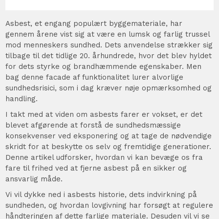
Asbest, et engang populært byggemateriale, har
gennem årene vist sig at være en lumsk og farlig trussel
mod menneskers sundhed. Dets anvendelse strækker sig
tilbage til det tidlige 20. århundrede, hvor det blev hyldet
for dets styrke og brandhæmmende egenskaber. Men
bag denne facade af funktionalitet lurer alvorlige
sundhedsrisici, som i dag kræver nøje opmærksomhed og
handling.
I takt med at viden om asbests farer er vokset, er det
blevet afgørende at forstå de sundhedsmæssige
konsekvenser ved eksponering og at tage de nødvendige
skridt for at beskytte os selv og fremtidige generationer.
Denne artikel udforsker, hvordan vi kan bevæge os fra
fare til frihed ved at fjerne asbest på en sikker og
ansvarlig måde.
Vi vil dykke ned i asbests historie, dets indvirkning på
sundheden, og hvordan lovgivning har forsøgt at regulere
håndteringen af dette farlige materiale. Desuden vil vi se