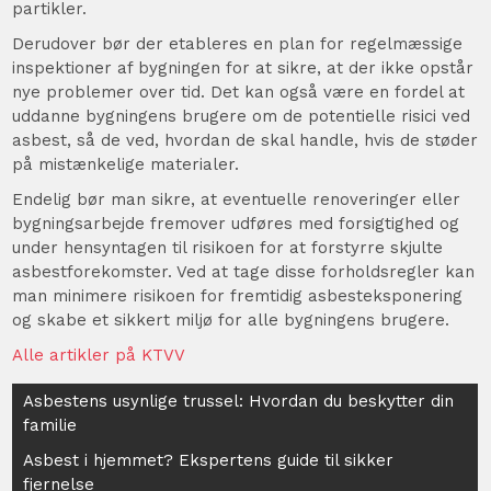
partikler.
Derudover bør der etableres en plan for regelmæssige
inspektioner af bygningen for at sikre, at der ikke opstår
nye problemer over tid. Det kan også være en fordel at
uddanne bygningens brugere om de potentielle risici ved
asbest, så de ved, hvordan de skal handle, hvis de støder
på mistænkelige materialer.
Endelig bør man sikre, at eventuelle renoveringer eller
bygningsarbejde fremover udføres med forsigtighed og
under hensyntagen til risikoen for at forstyrre skjulte
asbestforekomster. Ved at tage disse forholdsregler kan
man minimere risikoen for fremtidig asbesteksponering
og skabe et sikkert miljø for alle bygningens brugere.
Alle artikler på KTVV
Indlægsnavigation
Asbestens usynlige trussel: Hvordan du beskytter din
familie
Asbest i hjemmet? Ekspertens guide til sikker
fjernelse