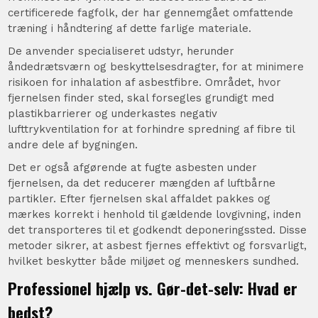
certificerede fagfolk, der har gennemgået omfattende
træning i håndtering af dette farlige materiale.
De anvender specialiseret udstyr, herunder
åndedrætsværn og beskyttelsesdragter, for at minimere
risikoen for inhalation af asbestfibre. Området, hvor
fjernelsen finder sted, skal forsegles grundigt med
plastikbarrierer og underkastes negativ
lufttrykventilation for at forhindre spredning af fibre til
andre dele af bygningen.
Det er også afgørende at fugte asbesten under
fjernelsen, da det reducerer mængden af luftbårne
partikler. Efter fjernelsen skal affaldet pakkes og
mærkes korrekt i henhold til gældende lovgivning, inden
det transporteres til et godkendt deponeringssted. Disse
metoder sikrer, at asbest fjernes effektivt og forsvarligt,
hvilket beskytter både miljøet og menneskers sundhed.
Professionel hjælp vs. Gør-det-selv: Hvad er
bedst?