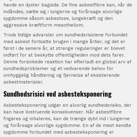
havde en dyster bagside. De fine asbestfibre kan, når de
indåndes, sætte sig i lungerne og forårsage alvorlige
sygdomme såsom asbestose, lungekræft og den
aggressive kræftform mesotheliom.
Trods tidlige advarsler om sundhedsrisiciene forbundet
med asbest fortsatte brugen i mange årtier, og det er
først i de senere år, at strenge reguleringer er blevet
indført for at beskytte offentligheden mod dets farer.
Denne forsinkede reaktion har efterladt en global arv af
sundhedsproblemer og et vedvarende behov for
omhyggelig håndtering og fjernelse af eksisterende
asbestmaterialer.
Sundhedsrisici ved asbesteksponering
Asbesteksponering udgør en alvorlig sundhedsrisiko, der
kan have livstruende konsekvenser. Når asbestfibre
frigøres og inhaleres, kan de trænge dybt ind i lungerne
og forårsage alvorlige sygdomme. En af de mest kendte
sygdomme forbundet med asbesteksponering er