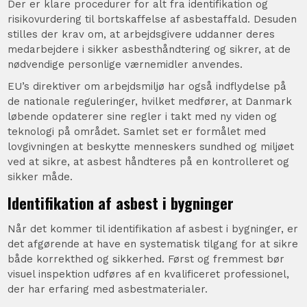
Der er klare procedurer for alt fra identifikation og
risikovurdering til bortskaffelse af asbestaffald. Desuden
stilles der krav om, at arbejdsgivere uddanner deres
medarbejdere i sikker asbesthåndtering og sikrer, at de
nødvendige personlige værnemidler anvendes.
EU’s direktiver om arbejdsmiljø har også indflydelse på
de nationale reguleringer, hvilket medfører, at Danmark
løbende opdaterer sine regler i takt med ny viden og
teknologi på området. Samlet set er formålet med
lovgivningen at beskytte menneskers sundhed og miljøet
ved at sikre, at asbest håndteres på en kontrolleret og
sikker måde.
Identifikation af asbest i bygninger
Når det kommer til identifikation af asbest i bygninger, er
det afgørende at have en systematisk tilgang for at sikre
både korrekthed og sikkerhed. Først og fremmest bør
visuel inspektion udføres af en kvalificeret professionel,
der har erfaring med asbestmaterialer.