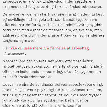
asbestose, en kronisk lungesygdom, der resulterer i
ardannelse af lungevævet og fører til åndedrætsbesvær.
Derudover er der en stærk sammenhæng mellem asbest
og udviklingen af lungekræft, især blandt rygere, som
allerede har en forhøjet risiko. En anden alvorlig sygdom
forbundet med asbest er mesotheliom, en sjælden, men
aggressiv kræftform, der primært påvirker slimhinderne i
lungerne og maven.
Her
kan du læse mere om fjernelse af asbesttag
.
Mesotheliom har en lang latenstid, ofte flere årtier,
hvilket betyder, at symptomerne først viser sig mange år
efter den indledende eksponering, ofte når sygdommen
er i et fremskredent stadie.
Udover de direkte sundhedsrisici ved asbesteksponering,
kan der også være psykologiske konsekvenser for dem,
der er blevet udsat for asbest, da de lever med frygten
for at udvikle alvorlige sygdomme. Det er derfor
afgørende at forstå og minimere risikoen for