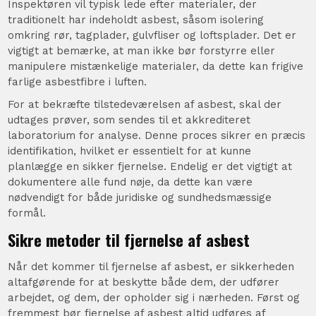
Inspektøren vil typisk lede efter materialer, der
traditionelt har indeholdt asbest, såsom isolering
omkring rør, tagplader, gulvfliser og loftsplader. Det er
vigtigt at bemærke, at man ikke bør forstyrre eller
manipulere mistænkelige materialer, da dette kan frigive
farlige asbestfibre i luften.
For at bekræfte tilstedeværelsen af asbest, skal der
udtages prøver, som sendes til et akkrediteret
laboratorium for analyse. Denne proces sikrer en præcis
identifikation, hvilket er essentielt for at kunne
planlægge en sikker fjernelse. Endelig er det vigtigt at
dokumentere alle fund nøje, da dette kan være
nødvendigt for både juridiske og sundhedsmæssige
formål.
Sikre metoder til fjernelse af asbest
Når det kommer til fjernelse af asbest, er sikkerheden
altafgørende for at beskytte både dem, der udfører
arbejdet, og dem, der opholder sig i nærheden. Først og
fremmest bør fjernelse af asbest altid udføres af