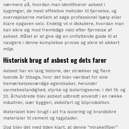
nærmere på, hvordan man identificerer asbest i
bygninger, de mest effektive metoder til fjernelse, og
overvejelserne mellem at søge professionel hjælp eller
klare opgaven selv. Endelig vil vi diskutere, hvordan man
kan sikre sig mod fremtidige risici efter fjernelse af
asbest. Målet er at give dig en omfattende guide til at
navigere i denne komplekse proces og sikre et sikkert
miljø.
Historisk brug af asbest og dets farer
Asbest har en lang historie, der strækker sig flere
tusinde år tilbage, hvor det blev værdsat for sine
bemærkelsesværdige egenskaber, herunder
varmebestandighed, styrke og isoleringsevne. I det 19. og
20. århundrede blev asbest udbredt anvendt i en række
industrier, især byggeri, skibsfart og bilproduktion.
Materialet blev brugt i alt fra isolering og brandsikre
materialer til cement og tagplader.
Dog blev det med tiden klart, at denne “mirakelfiber”