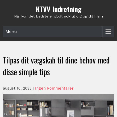
Skip
KTVV Indretning
to
content
Når kun det bedste er godt nok til dig og dit hjem
Menu
Tilpas dit vægskab til dine behov med
disse simple tips
august 16, 2023
|
Ingen kommentarer