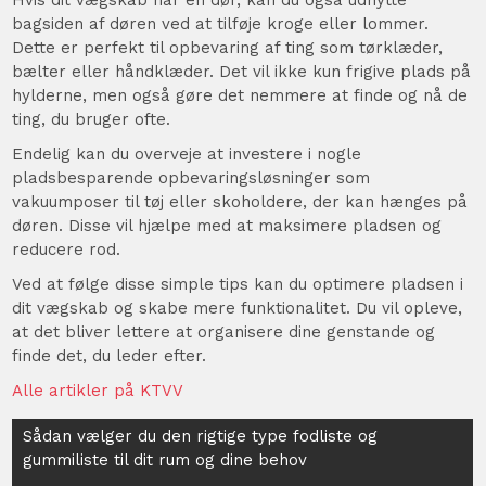
bagsiden af døren ved at tilføje kroge eller lommer.
Dette er perfekt til opbevaring af ting som tørklæder,
bælter eller håndklæder. Det vil ikke kun frigive plads på
hylderne, men også gøre det nemmere at finde og nå de
ting, du bruger ofte.
Endelig kan du overveje at investere i nogle
pladsbesparende opbevaringsløsninger som
vakuumposer til tøj eller skoholdere, der kan hænges på
døren. Disse vil hjælpe med at maksimere pladsen og
reducere rod.
Ved at følge disse simple tips kan du optimere pladsen i
dit vægskab og skabe mere funktionalitet. Du vil opleve,
at det bliver lettere at organisere dine genstande og
finde det, du leder efter.
Alle artikler på KTVV
Indlægsnavigation
Sådan vælger du den rigtige type fodliste og
gummiliste til dit rum og dine behov