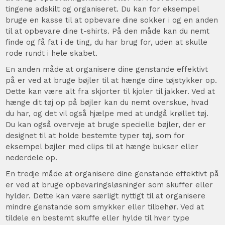
tingene adskilt og organiseret. Du kan for eksempel
bruge en kasse til at opbevare dine sokker i og en anden
til at opbevare dine t-shirts. På den måde kan du nemt
finde og få fat i de ting, du har brug for, uden at skulle
rode rundt i hele skabet.
En anden måde at organisere dine genstande effektivt
på er ved at bruge bøjler til at hænge dine tøjstykker op.
Dette kan være alt fra skjorter til kjoler til jakker. Ved at
hænge dit tøj op på bøjler kan du nemt overskue, hvad
du har, og det vil også hjælpe med at undgå krøllet tøj.
Du kan også overveje at bruge specielle bøjler, der er
designet til at holde bestemte typer tøj, som for
eksempel bøjler med clips til at hænge bukser eller
nederdele op.
En tredje måde at organisere dine genstande effektivt på
er ved at bruge opbevaringsløsninger som skuffer eller
hylder. Dette kan være særligt nyttigt til at organisere
mindre genstande som smykker eller tilbehør. Ved at
tildele en bestemt skuffe eller hylde til hver type