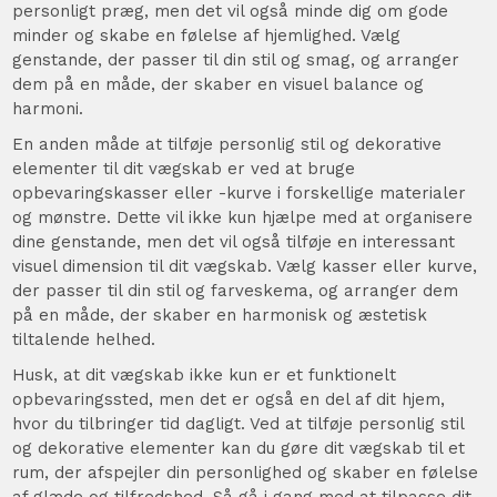
personligt præg, men det vil også minde dig om gode
minder og skabe en følelse af hjemlighed. Vælg
genstande, der passer til din stil og smag, og arranger
dem på en måde, der skaber en visuel balance og
harmoni.
En anden måde at tilføje personlig stil og dekorative
elementer til dit vægskab er ved at bruge
opbevaringskasser eller -kurve i forskellige materialer
og mønstre. Dette vil ikke kun hjælpe med at organisere
dine genstande, men det vil også tilføje en interessant
visuel dimension til dit vægskab. Vælg kasser eller kurve,
der passer til din stil og farveskema, og arranger dem
på en måde, der skaber en harmonisk og æstetisk
tiltalende helhed.
Husk, at dit vægskab ikke kun er et funktionelt
opbevaringssted, men det er også en del af dit hjem,
hvor du tilbringer tid dagligt. Ved at tilføje personlig stil
og dekorative elementer kan du gøre dit vægskab til et
rum, der afspejler din personlighed og skaber en følelse
af glæde og tilfredshed. Så gå i gang med at tilpasse dit