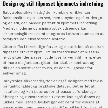
Design og stil tilpasset hjemmets indretning
Babytrolds sikkerhedsgitter kombinerer ikke kun
funktionalitet og sikkerhed, men tilbyder også et design
og en stil, der passer perfekt til hjemmets indretning.
Med et moderne og minimalistisk udseende kan
sikkerhedsgitteret nemt integreres i ethvert rum uden at
forstyrre den eksisterende æstetik.
Gitteret fås i forskellige farver og materialer, så det kan
tilpasses ethvert hjem. Om du foretrækker et klassisk
hvidt gitter, der passer til de lyse farver i dit hjem, eller
et mere elegant sort gitter, der skaber kontrast og
tilføjer en sofistikeret touch, er der muligheder for
enhver smag.
Babytrolds sikkerhedsgitter er også designet med fokus
på funktionalitet og praktiske detaljer. Det er let at
installere og kan justeres for at passe til forskellige
åbninger og rumstørrelser. Gitteret kan også åbnes og
lukkes med lethed, hvilket gør det nemt for voksne at
passere igennem, mens det stadig er sikkert for barnet.