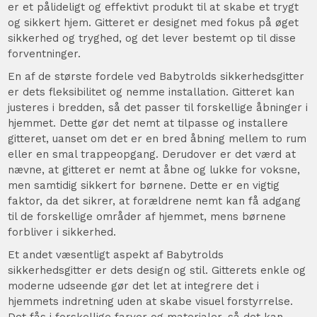
er et pålideligt og effektivt produkt til at skabe et trygt
og sikkert hjem. Gitteret er designet med fokus på øget
sikkerhed og tryghed, og det lever bestemt op til disse
forventninger.
En af de største fordele ved Babytrolds sikkerhedsgitter
er dets fleksibilitet og nemme installation. Gitteret kan
justeres i bredden, så det passer til forskellige åbninger i
hjemmet. Dette gør det nemt at tilpasse og installere
gitteret, uanset om det er en bred åbning mellem to rum
eller en smal trappeopgang. Derudover er det værd at
nævne, at gitteret er nemt at åbne og lukke for voksne,
men samtidig sikkert for børnene. Dette er en vigtig
faktor, da det sikrer, at forældrene nemt kan få adgang
til de forskellige områder af hjemmet, mens børnene
forbliver i sikkerhed.
Et andet væsentligt aspekt af Babytrolds
sikkerhedsgitter er dets design og stil. Gitterets enkle og
moderne udseende gør det let at integrere det i
hjemmets indretning uden at skabe visuel forstyrrelse.
Det fås i forskellige farver og materialer, så det kan