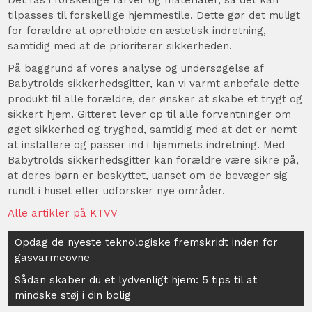
tilpasses til forskellige hjemmestile. Dette gør det muligt
for forældre at opretholde en æstetisk indretning,
samtidig med at de prioriterer sikkerheden.
På baggrund af vores analyse og undersøgelse af
Babytrolds sikkerhedsgitter, kan vi varmt anbefale dette
produkt til alle forældre, der ønsker at skabe et trygt og
sikkert hjem. Gitteret lever op til alle forventninger om
øget sikkerhed og tryghed, samtidig med at det er nemt
at installere og passer ind i hjemmets indretning. Med
Babytrolds sikkerhedsgitter kan forældre være sikre på,
at deres børn er beskyttet, uanset om de bevæger sig
rundt i huset eller udforsker nye områder.
Alle artikler på KTVV
Indlægsnavigation
Opdag de nyeste teknologiske fremskridt inden for
gasvarmeovne
Sådan skaber du et lydvenligt hjem: 5 tips til at
mindske støj i din bolig