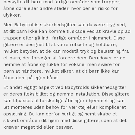
beskytte dit barn mod farlige områder som trapper,
åbne døre eller andre steder, hvor der er risiko for
ulykker.
Med Babytrolds sikkerhedsgitter kan du være tryg ved,
at dit barn ikke kan komme til skade ved at kravle op ad
trappen eller gå ind i farlige områder i hjemmet. Disse
gittere er designet til at være robuste og holdbare,
hvilket betyder, at de kan modstå tryk og belastning fra
et barn, der forsøger at forcere dem. Derudover er de
nemme at åbne og lukke for voksne, men svære for
børn at håndtere, hvilket sikrer, at dit barn ikke kan
åbne dem på egen hånd.
Et andet vigtigt aspekt ved Babytrolds sikkerhedsgitter
er deres fleksibilitet og nemme installation. Disse gittere
kan tilpasses til forskellige åbninger i hjemmet og kan
let monteres uden behov for værktøj eller kompliceret
opsætning. Du kan derfor hurtigt og nemt skabe et
sikkert område i dit hjem med disse gittere, uden at det
kræver meget tid eller besvær.