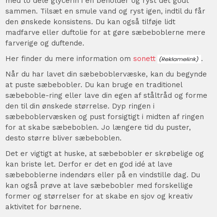
med to dele glycerin i en beholder og ryst det godt
sammen. Tilsæt en smule vand og ryst igen, indtil du får
den ønskede konsistens. Du kan også tilføje lidt
madfarve eller duftolie for at gøre sæbeboblerne mere
farverige og duftende.
Her finder du mere information om
sonett
.
Når du har lavet din sæbeboblervæske, kan du begynde
at puste sæbebobler. Du kan bruge en traditionel
sæbeboble-ring eller lave din egen af ståltråd og forme
den til din ønskede størrelse. Dyp ringen i
sæbeboblervæsken og pust forsigtigt i midten af ringen
for at skabe sæbeboblen. Jo længere tid du puster,
desto større bliver sæbeboblen.
Det er vigtigt at huske, at sæbebobler er skrøbelige og
kan briste let. Derfor er det en god idé at lave
sæbeboblerne indendørs eller på en vindstille dag. Du
kan også prøve at lave sæbebobler med forskellige
former og størrelser for at skabe en sjov og kreativ
aktivitet for børnene.