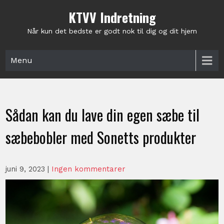
Skip
KTVV Indretning
to
content
Når kun det bedste er godt nok til dig og dit hjem
Menu
Sådan kan du lave din egen sæbe til
sæbebobler med Sonetts produkter
juni 9, 2023
|
Ingen kommentarer