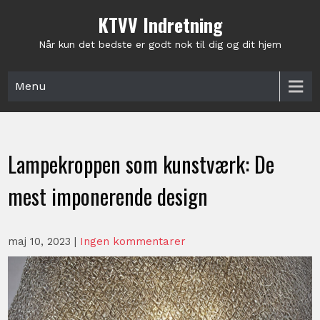
Skip
KTVV Indretning
to
content
Når kun det bedste er godt nok til dig og dit hjem
Menu
Lampekroppen som kunstværk: De
mest imponerende design
maj 10, 2023
|
Ingen kommentarer