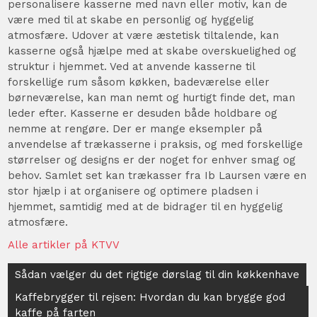
personalisere kasserne med navn eller motiv, kan de
være med til at skabe en personlig og hyggelig
atmosfære. Udover at være æstetisk tiltalende, kan
kasserne også hjælpe med at skabe overskuelighed og
struktur i hjemmet. Ved at anvende kasserne til
forskellige rum såsom køkken, badeværelse eller
børneværelse, kan man nemt og hurtigt finde det, man
leder efter. Kasserne er desuden både holdbare og
nemme at rengøre. Der er mange eksempler på
anvendelse af trækasserne i praksis, og med forskellige
størrelser og designs er der noget for enhver smag og
behov. Samlet set kan trækasser fra Ib Laursen være en
stor hjælp i at organisere og optimere pladsen i
hjemmet, samtidig med at de bidrager til en hyggelig
atmosfære.
Alle artikler på KTVV
Indlægsnavigation
Sådan vælger du det rigtige dørslag til din køkkenhave
Kaffebrygger til rejsen: Hvordan du kan brygge god
kaffe på farten