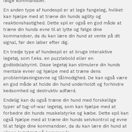
følge kommandoer.
En anden type af hundespil er at lege fangeleg, hvilket
kan hjælpe med at træne din hunds agility og
reaktionshastighed. Dette spil er også en god måde at
træne din hunds evne til at lytte og følge dine
kommandoer, da du kan lære din hund at vente på dit
signal, før den løber efter dig.
En tredje type af hundespil er at bruge interaktive
legetøj, som f.eks. en puzzlebold eller en
godbidslabyrint. Disse legetøj kan stimulere din hunds
mentale evner og hjælpe med at træne dens
problemløsningsevne og tålmodighed. De kan også være
en god måde at holde din hund underholdt og forhindre
kedsomhed og destruktiv adfærd.
Endelig kan du også træne din hund med forskellige
typer af tug-of-war legetøj, som kan hjælpe med at
forbedre din hunds muskelstyrke og kæbe. Dette spil kan
også hjælpe med at træne din hunds selvkontrol og evne
til at følge dine kommandoer, da du kan lære din hund at