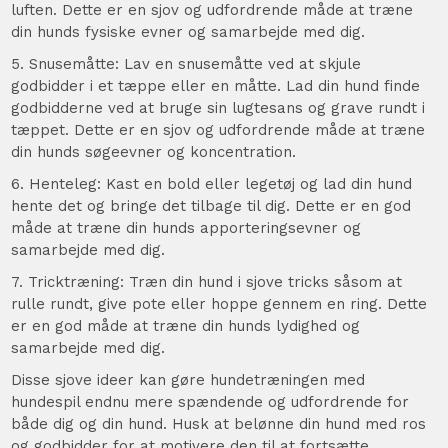
luften. Dette er en sjov og udfordrende måde at træne
din hunds fysiske evner og samarbejde med dig.
5. Snusemåtte: Lav en snusemåtte ved at skjule
godbidder i et tæppe eller en måtte. Lad din hund finde
godbidderne ved at bruge sin lugtesans og grave rundt i
tæppet. Dette er en sjov og udfordrende måde at træne
din hunds søgeevner og koncentration.
6. Henteleg: Kast en bold eller legetøj og lad din hund
hente det og bringe det tilbage til dig. Dette er en god
måde at træne din hunds apporteringsevner og
samarbejde med dig.
7. Tricktræning: Træn din hund i sjove tricks såsom at
rulle rundt, give pote eller hoppe gennem en ring. Dette
er en god måde at træne din hunds lydighed og
samarbejde med dig.
Disse sjove ideer kan gøre hundetræningen med
hundespil endnu mere spændende og udfordrende for
både dig og din hund. Husk at belønne din hund med ros
og godbidder for at motivere den til at fortsætte