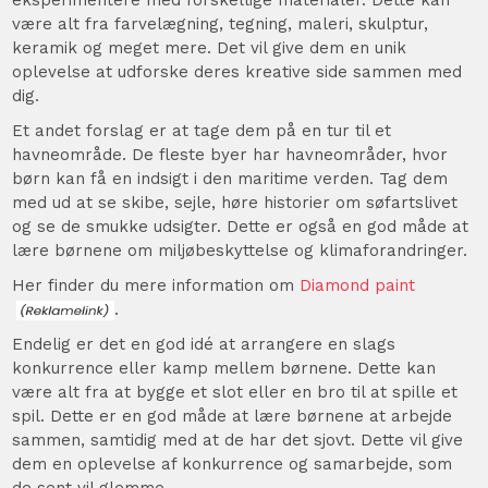
være alt fra farvelægning, tegning, maleri, skulptur,
keramik og meget mere. Det vil give dem en unik
oplevelse at udforske deres kreative side sammen med
dig.
Et andet forslag er at tage dem på en tur til et
havneområde. De fleste byer har havneområder, hvor
børn kan få en indsigt i den maritime verden. Tag dem
med ud at se skibe, sejle, høre historier om søfartslivet
og se de smukke udsigter. Dette er også en god måde at
lære børnene om miljøbeskyttelse og klimaforandringer.
Her finder du mere information om
Diamond paint
.
Endelig er det en god idé at arrangere en slags
konkurrence eller kamp mellem børnene. Dette kan
være alt fra at bygge et slot eller en bro til at spille et
spil. Dette er en god måde at lære børnene at arbejde
sammen, samtidig med at de har det sjovt. Dette vil give
dem en oplevelse af konkurrence og samarbejde, som
de sent vil glemme.