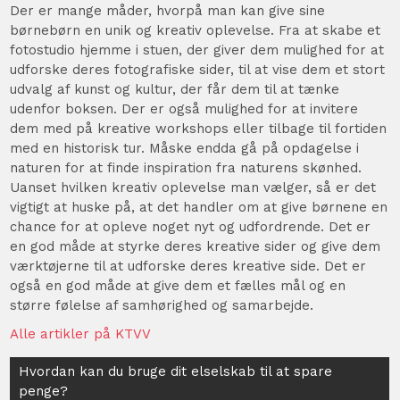
Der er mange måder, hvorpå man kan give sine
børnebørn en unik og kreativ oplevelse. Fra at skabe et
fotostudio hjemme i stuen, der giver dem mulighed for at
udforske deres fotografiske sider, til at vise dem et stort
udvalg af kunst og kultur, der får dem til at tænke
udenfor boksen. Der er også mulighed for at invitere
dem med på kreative workshops eller tilbage til fortiden
med en historisk tur. Måske endda gå på opdagelse i
naturen for at finde inspiration fra naturens skønhed.
Uanset hvilken kreativ oplevelse man vælger, så er det
vigtigt at huske på, at det handler om at give børnene en
chance for at opleve noget nyt og udfordrende. Det er
en god måde at styrke deres kreative sider og give dem
værktøjerne til at udforske deres kreative side. Det er
også en god måde at give dem et fælles mål og en
større følelse af samhørighed og samarbejde.
Alle artikler på KTVV
Indlægsnavigation
Hvordan kan du bruge dit elselskab til at spare
penge?