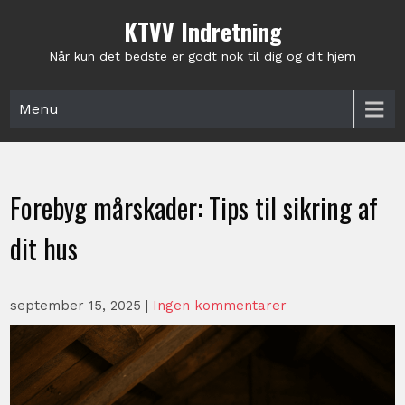
Skip
KTVV Indretning
to
content
Når kun det bedste er godt nok til dig og dit hjem
Menu
Forebyg mårskader: Tips til sikring af
dit hus
september 15, 2025
|
Ingen kommentarer