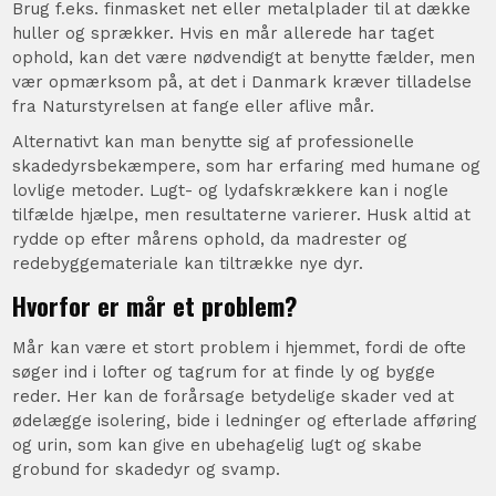
Brug f.eks. finmasket net eller metalplader til at dække
huller og sprækker. Hvis en mår allerede har taget
ophold, kan det være nødvendigt at benytte fælder, men
vær opmærksom på, at det i Danmark kræver tilladelse
fra Naturstyrelsen at fange eller aflive mår.
Alternativt kan man benytte sig af professionelle
skadedyrsbekæmpere, som har erfaring med humane og
lovlige metoder. Lugt- og lydafskrækkere kan i nogle
tilfælde hjælpe, men resultaterne varierer. Husk altid at
rydde op efter mårens ophold, da madrester og
redebyggemateriale kan tiltrække nye dyr.
Hvorfor er mår et problem?
Mår kan være et stort problem i hjemmet, fordi de ofte
søger ind i lofter og tagrum for at finde ly og bygge
reder. Her kan de forårsage betydelige skader ved at
ødelægge isolering, bide i ledninger og efterlade afføring
og urin, som kan give en ubehagelig lugt og skabe
grobund for skadedyr og svamp.