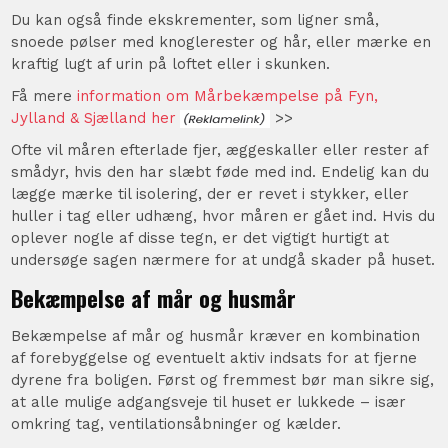
Du kan også finde ekskrementer, som ligner små,
snoede pølser med knoglerester og hår, eller mærke en
kraftig lugt af urin på loftet eller i skunken.
Få mere
information om Mårbekæmpelse på Fyn,
Jylland & Sjælland her
>>
Ofte vil måren efterlade fjer, æggeskaller eller rester af
smådyr, hvis den har slæbt føde med ind. Endelig kan du
lægge mærke til isolering, der er revet i stykker, eller
huller i tag eller udhæng, hvor måren er gået ind. Hvis du
oplever nogle af disse tegn, er det vigtigt hurtigt at
undersøge sagen nærmere for at undgå skader på huset.
Bekæmpelse af mår og husmår
Bekæmpelse af mår og husmår kræver en kombination
af forebyggelse og eventuelt aktiv indsats for at fjerne
dyrene fra boligen. Først og fremmest bør man sikre sig,
at alle mulige adgangsveje til huset er lukkede – især
omkring tag, ventilationsåbninger og kælder.