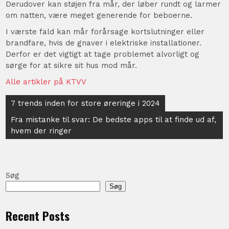
Derudover kan støjen fra mår, der løber rundt og larmer
om natten, være meget generende for beboerne.
I værste fald kan mår forårsage kortslutninger eller
brandfare, hvis de gnaver i elektriske installationer.
Derfor er det vigtigt at tage problemet alvorligt og
sørge for at sikre sit hus mod mår.
Alle artikler på KTVV
Indlægsnavigation
7 trends inden for store øreringe i 2024
Fra mistanke til svar: De bedste apps til at finde ud af,
hvem der ringer
Søg
Søg
Recent Posts