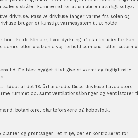
 solens stråler komme ind for at simulere naturligt sollys.
tive drivhuse. Passive drivhuse fanger varme fra solen og
 drivhuse bruger et kunstigt varmesystem til at holde
r bor i kolde klimaer, hvor dyrkning af planter udenfor kan
te somre eller ekstreme vejrforhold som sne- eller isstorme
s tid. De blev bygget til at give et varmt og fugtigt miljø,
er.
 i løbet af det 18. århundrede. Disse drivhuse havde store
arme rummet op, samt ventilationsåbninger og ventilatorer ti
dmænd, botanikere, planteforskere og hobbyfolk.
 planter og grøntsager i et miljø, der er kontrolleret for