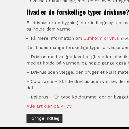
Drivhuse er ikke billige, men de er investeringen
Hvad er de forskellige typer drivhuse?
Et drivhus er en bygning eller indhegning, normal
og holde dem varme.
Få mere information om
Elmholm drivhus
Der findes mange forskellige typer drivhuse der
– Drivhus med vægge lavet af glas eller plastik
med at holde på varmen, og nogle gange også m
– Drivhus uden vægge, der bruger et klart mater
– Coldframe – Et lille drivhus uden varme, der 
det.
– Bøjlehus – En type koldramme, der er bygget i 
Alle artikler på KTVV
Indlægsnavigation
Forrige indlæg