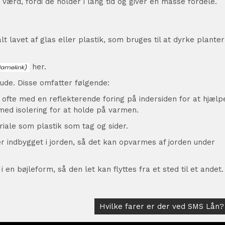
 værd, fordi de holder i lang tid og giver en masse fordele.
t lavet af glas eller plastik, som bruges til at dyrke planter
her.
ude. Disse omfatter følgende:
, ofte med en reflekterende foring på indersiden for at hjælp
ed isolering for at holde på varmen.
iale som plastik som tag og sider.
er indbygget i jorden, så det kan opvarmes af jorden under
en bøjleform, så den let kan flyttes fra et sted til et andet.
Hvilke farer er der ved SMS Lån?