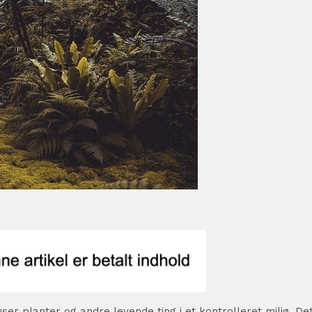
er planter og andre levende ting i et kontrolleret miljø. De