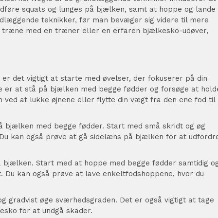
udføre squats og lunges på bjælken, samt at hoppe og lande
ndlæggende teknikker, før man bevæger sig videre til mere
t træne med en træner eller en erfaren bjælkesko-udøver,
er det vigtigt at starte med øvelser, der fokuserer på din
e er at stå på bjælken med begge fødder og forsøge at hold
ed at lukke øjnene eller flytte din vægt fra den ene fod til
på bjælken med begge fødder. Start med små skridt og øg
 Du kan også prøve at gå sidelæns på bjælken for at udfordr
på bjælken. Start med at hoppe med begge fødder samtidig o
t. Du kan også prøve at lave enkeltfodshoppene, hvor du
og gradvist øge sværhedsgraden. Det er også vigtigt at tage
esko for at undgå skader.