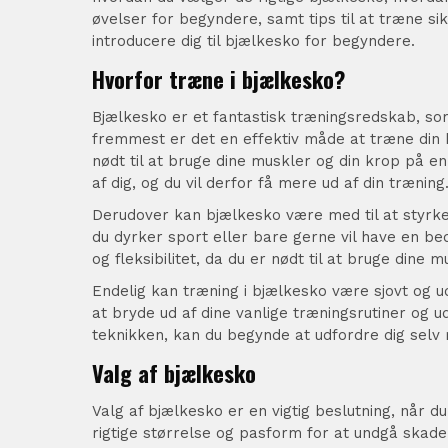
øvelser for begyndere, samt tips til at træne si
introducere dig til bjælkesko for begyndere.
Hvorfor træne i bjælkesko?
Bjælkesko er et fantastisk træningsredskab, som
fremmest er det en effektiv måde at træne din 
nødt til at bruge dine muskler og din krop på 
af dig, og du vil derfor få mere ud af din træning
Derudover kan bjælkesko være med til at styrke 
du dyrker sport eller bare gerne vil have en b
og fleksibilitet, da du er nødt til at bruge di
Endelig kan træning i bjælkesko være sjovt og
at bryde ud af dine vanlige træningsrutiner og 
teknikken, kan du begynde at udfordre dig se
Valg af bjælkesko
Valg af bjælkesko er en vigtig beslutning, når d
rigtige størrelse og pasform for at undgå skader