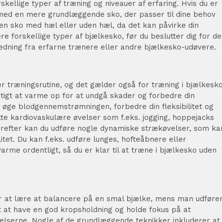
rskellige typer af træning og niveauer af erfaring. Hvis du er
 med en mere grundlæggende sko, der passer til dine behov
 en sko med hæl eller uden hæl, da det kan påvirke din
re forskellige typer af bjælkesko, før du beslutter dig for d
jledning fra erfarne trænere eller andre bjælkesko-udøvere.
er træningsrutine, og det gælder også for træning i bjælkesko
gtigt at varme op for at undgå skader og forbedre din
øge blodgennemstrømningen, forbedre din fleksibilitet og
tte kardiovaskulære øvelser som f.eks. jogging, hoppejacks
Derefter kan du udføre nogle dynamiske strækøvelser, som ka
itet. Du kan f.eks. udføre lunges, hofteåbnere eller
opvarme ordentligt, så du er klar til at træne i bjælkesko uden
 at lære at balancere på en smal bjælke, mens man udføre
gt at have en god kropsholdning og holde fokus på at
lserne. Nogle af de grundlæggende teknikker inkluderer at