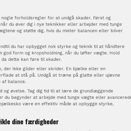
e nogle forholdsregler for at undgå skader. Først og
når du øver dig i nye teknikker eller arbejder med tunge
gtene og støtte dig, hvis du mister balancen eller bliver
indtil du har opbygget nok styrke og teknik til at håndtere
n god form og kropsholdning, når du løfter vægte. Hold
da dette kan føre til skader.
, der ikke glider eller skrider. En bjælke eller en
erflade at stå på. Undgå at træne på glatte eller ujævne
b af balance.
 og øvelse. Tag dig tid til at lære de grundlæggende
ør du begynder at arbejde med tunge vægte eller avancered
i bjælkesko være en effektiv måde at opbygge styrke,
vikle dine færdigheder