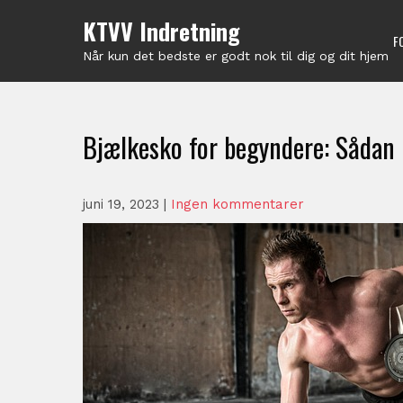
Skip
KTVV Indretning
to
F
content
Når kun det bedste er godt nok til dig og dit hjem
Bjælkesko for begyndere: Såda
juni 19, 2023
|
Ingen kommentarer