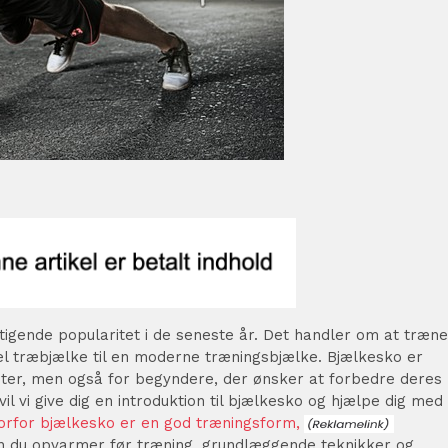
tigende popularitet i de seneste år. Det handler om at træne
el træbjælke til en moderne træningsbjælke. Bjælkesko er
leter, men også for begyndere, der ønsker at forbedre deres
vil vi give dig en introduktion til bjælkesko og hjælpe dig med
orfor bjælkesko er en god træningsform,
an du opvarmer før træning, grundlæggende teknikker og