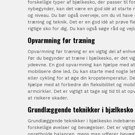
forskellige typer af bjælkesko, der passer til fo
nybegynder, kan det være en god idé at starte
og niveau. Du bør også overveje, om du vil have
træning og teknik. Det er en god idé at prøve fle
rigtige sko for dig. Du kan også søge råd og ve
Opvarmning før træning
Opvarmning før træning er en vigtig del af enhv
Før du begynder at træne i bjælkesko, er det vi
ydeevne. En god opvarmning kan hjælpe med at 
mobilisere dine led. Du kan starte med nogle le
eller cykling for at øge din kropstemperatur. 
hjælpe med at forbedre din fleksibilitet og mobil
armcirkler. Det er vigtigt at tage sig tid til at 
at risikere skader.
Grundlæggende teknikker i bjælkesko
Grundlæggende teknikker i bjælkesko indebærer
forskellige øvelser og bevægelser. Det er vigti
opretholde balancen, mens man udfører bevæge