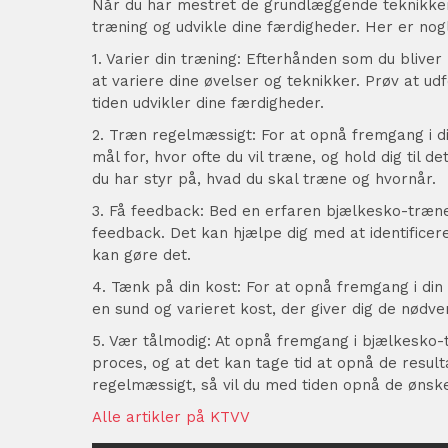
Når du har mestret de grundlæggende teknikker o
træning og udvikle dine færdigheder. Her er nogle
1. Varier din træning: Efterhånden som du blive
at variere dine øvelser og teknikker. Prøv at u
tiden udvikler dine færdigheder.
2. Træn regelmæssigt: For at opnå fremgang i di
mål for, hvor ofte du vil træne, og hold dig til 
du har styr på, hvad du skal træne og hvornår.
3. Få feedback: Bed en erfaren bjælkesko-træner
feedback. Det kan hjælpe dig med at identificere
kan gøre det.
4. Tænk på din kost: For at opnå fremgang i din 
en sund og varieret kost, der giver dig de nødve
5. Vær tålmodig: At opnå fremgang i bjælkesko-
proces, og at det kan tage tid at opnå de resul
regelmæssigt, så vil du med tiden opnå de ønske
Alle artikler på KTVV