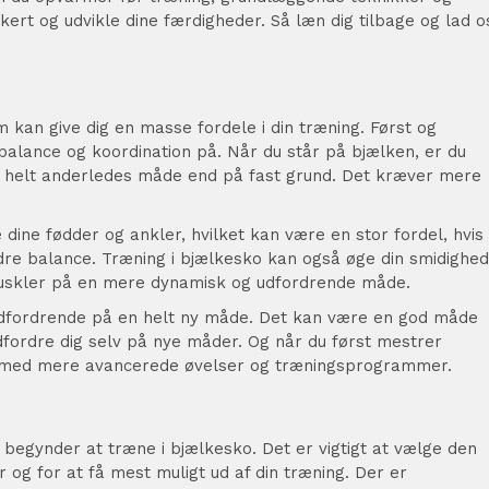
kkert og udvikle dine færdigheder. Så læn dig tilbage og lad o
 kan give dig en masse fordele i din træning. Først og
balance og koordination på. Når du står på bjælken, er du
en helt anderledes måde end på fast grund. Det kræver mere
.
dine fødder og ankler, hvilket kan være en stor fordel, hvis
edre balance. Træning i bjælkesko kan også øge din smidighed
ne muskler på en mere dynamisk og udfordrende måde.
 udfordrende på en helt ny måde. Det kan være en god måde
udfordre dig selv på nye måder. Og når du først mestrer
lv med mere avancerede øvelser og træningsprogrammer.
u begynder at træne i bjælkesko. Det er vigtigt at vælge den
 og for at få mest muligt ud af din træning. Der er