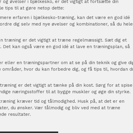
g øvelser i bjælkesko, er det vigtigt at fortsætte din
 tips til at gøre netop dette:
r mere erfaren i bjælkesko-træning, kan det være en god idé
dfordre dig selv med nye øvelser og kombinationer, så du hele
n træning er det vigtigt at træne regelmæssigt. Sæt dig et
det. Det kan også være en god idé at lave en træningsplan, så
 eller en træningspartner om at se på din teknik og give di
 områder, hvor du kan forbedre dig, og få tips til, hvordan d
træning er det vigtigt at tænke på din kost. Sørg for at spise
ndige næringsstoffer til at bygge muskler og øge din styrke.
træning kræver tid og tålmodighed. Husk på, at det er en
tater, du ønsker. Vær tålmodig og bliv ved med at træne
de resultater.