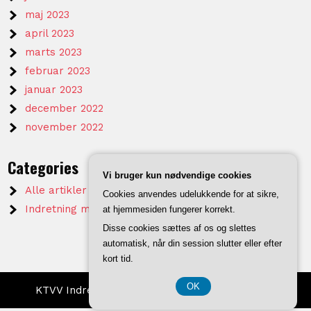
maj 2023
april 2023
marts 2023
februar 2023
januar 2023
december 2022
november 2022
Categories
Vi bruger kun nødvendige cookies
Alle artikler på KTVV
Cookies anvendes udelukkende for at sikre,
Indretning mm.
at hjemmesiden fungerer korrekt.
Disse cookies sættes af os og slettes
automatisk, når din session slutter eller efter
kort tid.
OK
KTVV Indretning 2026 . Powered by WordPress