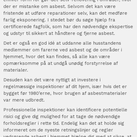
der er mistanke om asbest. Selvom det kan være
fristende at udføre reparationer selv, kan det medføre
farlig eksponering. I stedet bør du søge hjælp fra
certificerede fagfolk, som har den nødvendige ekspertise
og udstyr til sikkert at håndtere og fjerne asbest.
Det er også en god idé at uddanne alle husstandens
medlemmer om farerne ved asbest og de områder i
hjemmet, hvor det kan findes, så alle kan være
opmærksomme på at undgå unødig forstyrrelse af
materialer.
Desuden kan det være nyttigt at investere i
regelmæssige inspektioner af dit hjem, især hvis det er
bygget før 1980’erne, hvor brugen af asbestmaterialer
var mere udbredt.
Professionelle inspektioner kan identificere potentielle
risici og give dig mulighed for at tage de nødvendige
forholdsregler i rette tid. Endelig kan det at holde sig
informeret om de nyeste retningslinjer og regler
vedrørende asbest i hjemmet hjælpe dig med at sikre, at