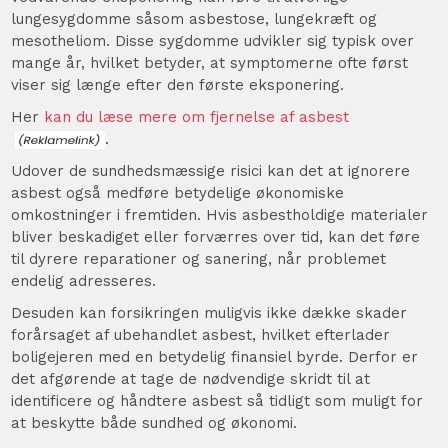
lungesygdomme såsom asbestose, lungekræft og
mesotheliom. Disse sygdomme udvikler sig typisk over
mange år, hvilket betyder, at symptomerne ofte først
viser sig længe efter den første eksponering.
Her
kan du læse mere om fjernelse af asbest
.
Udover de sundhedsmæssige risici kan det at ignorere
asbest også medføre betydelige økonomiske
omkostninger i fremtiden. Hvis asbestholdige materialer
bliver beskadiget eller forværres over tid, kan det føre
til dyrere reparationer og sanering, når problemet
endelig adresseres.
Desuden kan forsikringen muligvis ikke dække skader
forårsaget af ubehandlet asbest, hvilket efterlader
boligejeren med en betydelig finansiel byrde. Derfor er
det afgørende at tage de nødvendige skridt til at
identificere og håndtere asbest så tidligt som muligt for
at beskytte både sundhed og økonomi.