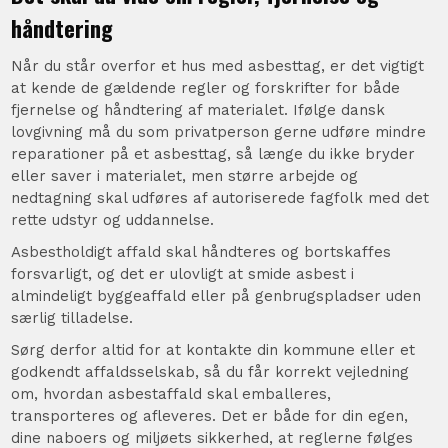
håndtering
Når du står overfor et hus med asbesttag, er det vigtigt
at kende de gældende regler og forskrifter for både
fjernelse og håndtering af materialet. Ifølge dansk
lovgivning må du som privatperson gerne udføre mindre
reparationer på et asbesttag, så længe du ikke bryder
eller saver i materialet, men større arbejde og
nedtagning skal udføres af autoriserede fagfolk med det
rette udstyr og uddannelse.
Asbestholdigt affald skal håndteres og bortskaffes
forsvarligt, og det er ulovligt at smide asbest i
almindeligt byggeaffald eller på genbrugspladser uden
særlig tilladelse.
Sørg derfor altid for at kontakte din kommune eller et
godkendt affaldsselskab, så du får korrekt vejledning
om, hvordan asbestaffald skal emballeres,
transporteres og afleveres. Det er både for din egen,
dine naboers og miljøets sikkerhed, at reglerne følges