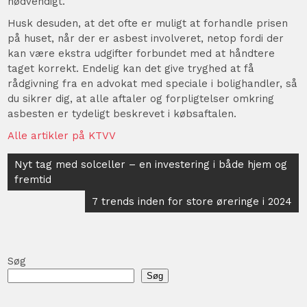
nødvendigt.
Husk desuden, at det ofte er muligt at forhandle prisen
på huset, når der er asbest involveret, netop fordi der
kan være ekstra udgifter forbundet med at håndtere
taget korrekt. Endelig kan det give tryghed at få
rådgivning fra en advokat med speciale i bolighandler, så
du sikrer dig, at alle aftaler og forpligtelser omkring
asbesten er tydeligt beskrevet i købsaftalen.
Alle artikler på KTVV
Indlægsnavigation
Nyt tag med solceller – en investering i både hjem og
fremtid
7 trends inden for store øreringe i 2024
Søg
Søg