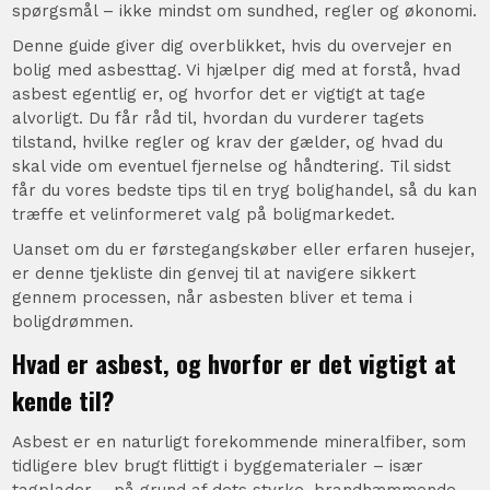
spørgsmål – ikke mindst om sundhed, regler og økonomi.
Denne guide giver dig overblikket, hvis du overvejer en
bolig med asbesttag. Vi hjælper dig med at forstå, hvad
asbest egentlig er, og hvorfor det er vigtigt at tage
alvorligt. Du får råd til, hvordan du vurderer tagets
tilstand, hvilke regler og krav der gælder, og hvad du
skal vide om eventuel fjernelse og håndtering. Til sidst
får du vores bedste tips til en tryg bolighandel, så du kan
træffe et velinformeret valg på boligmarkedet.
Uanset om du er førstegangskøber eller erfaren husejer,
er denne tjekliste din genvej til at navigere sikkert
gennem processen, når asbesten bliver et tema i
boligdrømmen.
Hvad er asbest, og hvorfor er det vigtigt at
kende til?
Asbest er en naturligt forekommende mineralfiber, som
tidligere blev brugt flittigt i byggematerialer – især
tagplader – på grund af dets styrke, brandhæmmende