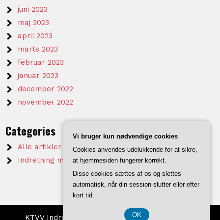
juni 2023
maj 2023
april 2023
marts 2023
februar 2023
januar 2023
december 2022
november 2022
Categories
Vi bruger kun nødvendige cookies
Alle artikler på KTVV
Cookies anvendes udelukkende for at sikre,
Indretning mm.
at hjemmesiden fungerer korrekt.
Disse cookies sættes af os og slettes
automatisk, når din session slutter eller efter
kort tid.
OK
KTVV Indretning 2026 . Powered by WordPress