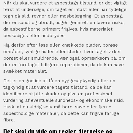
Når du skal vurdere et asbesttags tilstand, er det vigtigt
først at undersøge, om taget er intakt eller har tydelige
tegn på slid, revner eller mosbelægning. Et asbesttag,
der er sundt og ubrudt, udgør generelt en lavere risiko,
da asbestfiberne primært frigives, hvis materialet
beskadiges eller nedbrydes.
Kig derfor efter løse eller knækkede plader, porøse
områder, synlige huller eller steder, hvor taget virker
porøst eller smuldrende. Vær også opmærksom på, om
der er foretaget tidligere reparationer, da de kan have
svækket materialet.
Det er en god idé at få en byggesagkyndig eller en
tagkyndig til at vurdere tagets tilstand, da de kan
identificere skjulte skader og give en professionel
vurdering af eventuelle sundheds- og økonomiske risici.
Husk, at du aldrig selv må bore, save eller fjerne
asbestholdige materialer, da dette kan frigive farlige
fibre.
Det skal du vide om regler, fjernelse og