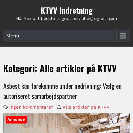
Skip
KTVV Indretning
to
content
Når kun det bedste er godt nok til dig og dit hjem
Menu
Kategori:
Alle artikler på KTVV
Asbest kan forekomme under nedrivning: Vælg en
autoriseret samarbejdspartner
Ingen kommentarer
|
Alle artikler på KTVV
Annonce