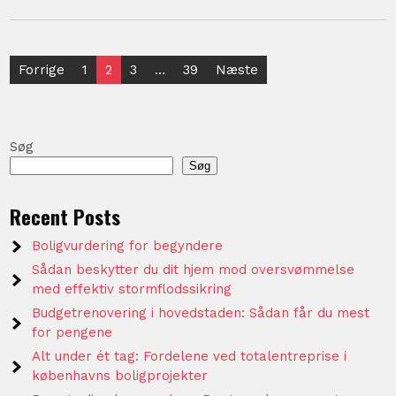
Indlægsinddeling
Forrige
1
2
3
…
39
Næste
Søg
Søg
Recent Posts
Boligvurdering for begyndere
Sådan beskytter du dit hjem mod oversvømmelse
med effektiv stormflodssikring
Budgetrenovering i hovedstaden: Sådan får du mest
for pengene
Alt under ét tag: Fordelene ved totalentreprise i
københavns boligprojekter